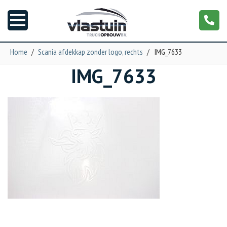
Home
/
Scania afdekkap zonder logo, rechts
/
IMG_7633
IMG_7633
Nieuws
Truckopbouw
Garage
Trailers
Torpedo
NGS XXL