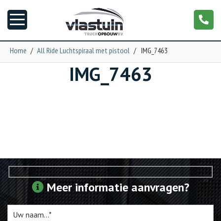
Home
/
All Ride Luchtspiraal met pistool
/
IMG_7463
IMG_7463
Nieuws
Truckopbouw
Garage
Trailers
Torpedo
Meer informatie aanvragen?
NGS XXL