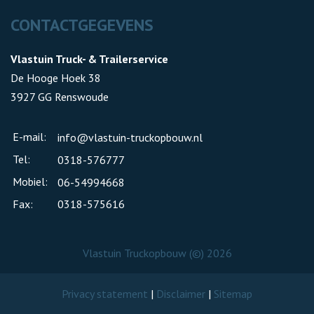
CONTACTGEGEVENS
Vlastuin Truck- & Trailerservice
De Hooge Hoek 38
3927 GG Renswoude
E-mail:
info@vlastuin-truckopbouw.nl
Tel:
0318-576777
Mobiel:
06-54994668
Fax:
0318-575616
Vlastuin Truckopbouw (©) 2026
Privacy statement
|
Disclaimer
|
Sitemap