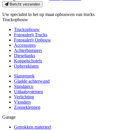
Bericht verzenden
Uw specialist in het op maat opbouwen van trucks
Truckopbouw
Truckopbouw
Fotogalerij Trucks
Fotogalerij Opbouw
Accessoires
Achterbumpers
Dieseltanks
Koppelschotels
Opbergkisten
Slangenrek
Gladde achterwand
Standairco
Uitlaatsystemen
Verlichting
Vlonders
Zonnekleppen
Garage
Getrokken materieel