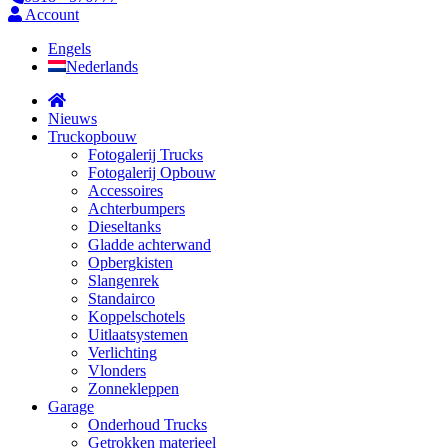
Account
Engels
Nederlands
Nieuws
Truckopbouw
Fotogalerij Trucks
Fotogalerij Opbouw
Accessoires
Achterbumpers
Dieseltanks
Gladde achterwand
Opbergkisten
Slangenrek
Standairco
Koppelschotels
Uitlaatsystemen
Verlichting
Vlonders
Zonnekleppen
Garage
Onderhoud Trucks
Getrokken materieel