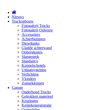
X
Nieuws
Truckopbouw
Fotogalerij Trucks
Fotogalerij Opbouw
Accessoires
Achterbumpers
Dieseltanks
Gladde achterwand
Opbergkisten
Slangenrek
Standairco
Koppelschotels
Uitlaatsystemen
Verlichting
Vlonders
Zonnekleppen
Garage
Onderhoud Trucks
Getrokken materieel
Keuringen
Kentekenregistratie
Onderdelen