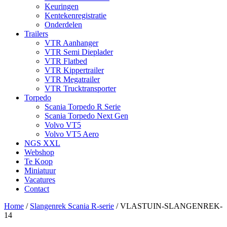
Keuringen
Kentekenregistratie
Onderdelen
Trailers
VTR Aanhanger
VTR Semi Dieplader
VTR Flatbed
VTR Kippertrailer
VTR Megatrailer
VTR Trucktransporter
Torpedo
Scania Torpedo R Serie
Scania Torpedo Next Gen
Volvo VT5
Volvo VT5 Aero
NGS XXL
Webshop
Te Koop
Miniatuur
Vacatures
Contact
Home
/
Slangenrek Scania R-serie
/
VLASTUIN-SLANGENREK-
14