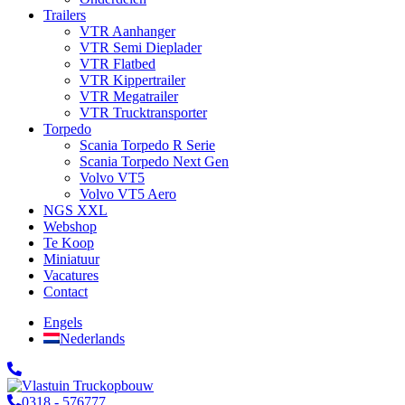
Trailers
VTR Aanhanger
VTR Semi Dieplader
VTR Flatbed
VTR Kippertrailer
VTR Megatrailer
VTR Trucktransporter
Torpedo
Scania Torpedo R Serie
Scania Torpedo Next Gen
Volvo VT5
Volvo VT5 Aero
NGS XXL
Webshop
Te Koop
Miniatuur
Vacatures
Contact
Engels
Nederlands
0318 - 576777