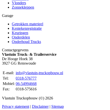
Vlonders
Zonnekleppen
Garage
Getrokken materieel
Kentekenregistratie
Keuringen
Onderdelen
Onderhoud Trucks
Contactgegevens
Vlastuin Truck- & Trailerservice
De Hooge Hoek 38
3927 GG Renswoude
E-mail:
info@vlastuin-truckopbouw.nl
Tel:
0318-576777
Mobiel:
06-54994668
Fax:
0318-575616
Vlastuin Truckopbouw (©) 2026
Privacy statement
|
Disclaimer
|
Sitemap