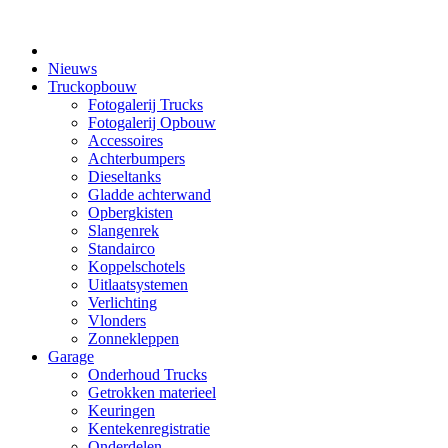
X
Nieuws
Truckopbouw
Fotogalerij Trucks
Fotogalerij Opbouw
Accessoires
Achterbumpers
Dieseltanks
Gladde achterwand
Opbergkisten
Slangenrek
Standairco
Koppelschotels
Uitlaatsystemen
Verlichting
Vlonders
Zonnekleppen
Garage
Onderhoud Trucks
Getrokken materieel
Keuringen
Kentekenregistratie
Onderdelen