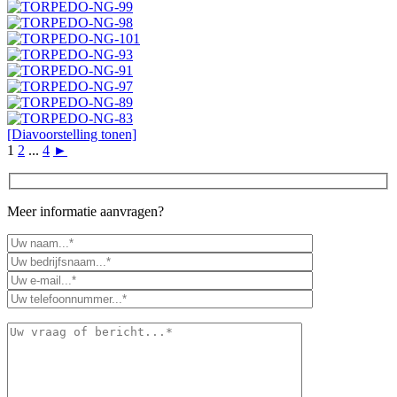
[Diavoorstelling tonen]
1
2
...
4
►
Meer informatie aanvragen?