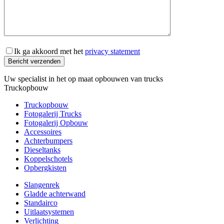
Ik ga akkoord met het
privacy statement
Bericht verzenden
Uw specialist in het op maat opbouwen van trucks
Truckopbouw
Truckopbouw
Fotogalerij Trucks
Fotogalerij Opbouw
Accessoires
Achterbumpers
Dieseltanks
Koppelschotels
Opbergkisten
Slangenrek
Gladde achterwand
Standairco
Uitlaatsystemen
Verlichting