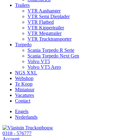
Trailers
VTR Aanhanger
VTR Semi Dieplader
VTR Flatbed
VTR Kippertrailer
VTR Megatrailer
VTR Trucktransporter
Torpedo
Scania Torpedo R Serie
Scania Torpedo Next Gen
Volvo VT5
Volvo VT5 Aero
NGS XXL
Webshop
Te Koop
Miniatuur
Vacatures
Contact
Engels
Nederlands
0318 - 576777
Account