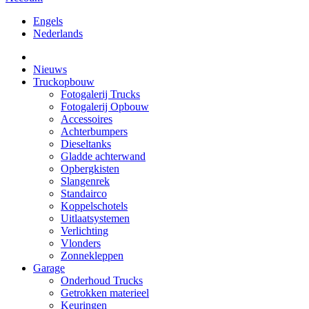
Engels
Nederlands
Nieuws
Truckopbouw
Fotogalerij Trucks
Fotogalerij Opbouw
Accessoires
Achterbumpers
Dieseltanks
Gladde achterwand
Opbergkisten
Slangenrek
Standairco
Koppelschotels
Uitlaatsystemen
Verlichting
Vlonders
Zonnekleppen
Garage
Onderhoud Trucks
Getrokken materieel
Keuringen