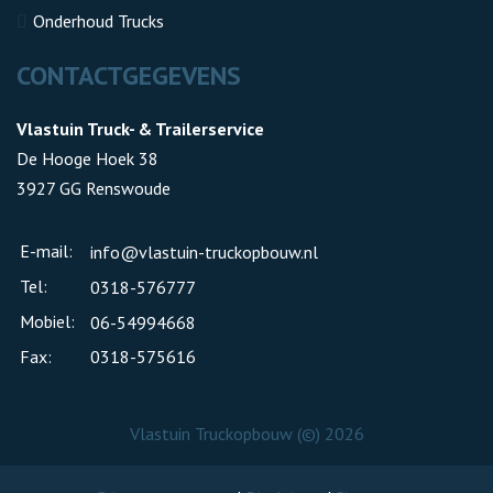
Onderhoud Trucks
CONTACTGEGEVENS
Vlastuin Truck- & Trailerservice
De Hooge Hoek 38
3927 GG Renswoude
E-mail:
info@vlastuin-truckopbouw.nl
Tel:
0318-576777
Mobiel:
06-54994668
Fax:
0318-575616
Vlastuin Truckopbouw (©) 2026