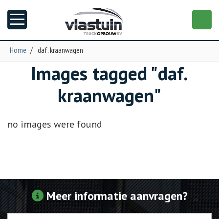
Home
/
daf. kraanwagen
Images tagged "daf.
Nieuws
kraanwagen"
Truckopbouw
no images were found
Garage
Trailers
Torpedo
Meer informatie aanvragen?
NGS XXL