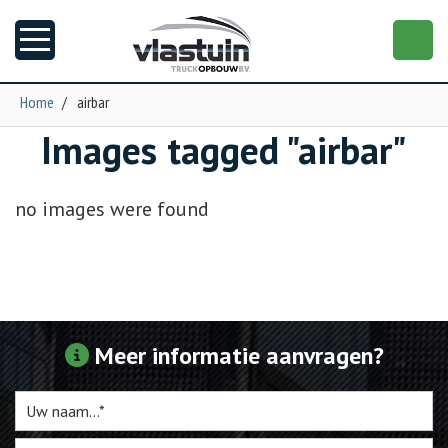
Home
/
airbar
Images tagged "airbar"
Nieuws
Truckopbouw
no images were found
Garage
Trailers
Meer informatie aanvragen?
Torpedo
NGS XXL