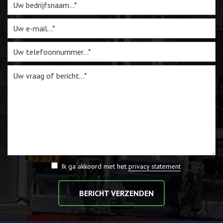
Webshop
Te Koop
Miniatuur
Vacatures
Contact
Ik ga akkoord met het
privacy statement
BERICHT VERZENDEN