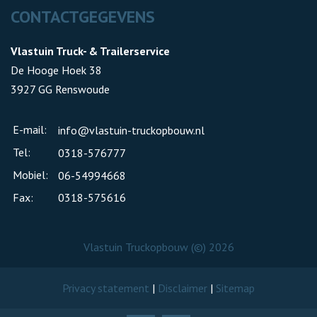
CONTACTGEGEVENS
Vlastuin Truck- & Trailerservice
De Hooge Hoek 38
3927 GG Renswoude
E-mail:
info@vlastuin-truckopbouw.nl
Tel:
0318-576777
Mobiel:
06-54994668
Fax:
0318-575616
Vlastuin Truckopbouw (©) 2026
Privacy statement
|
Disclaimer
|
Sitemap