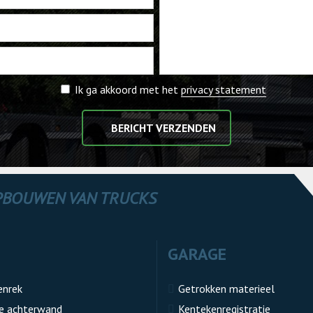
Ik ga akkoord met het
privacy statement
BERICHT VERZENDEN
OPBOUWEN VAN TRUCKS
GARAGE
enrek
Getrokken materieel
e achterwand
Kentekenregistratie