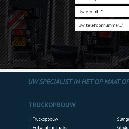
UW SPECIALIST IN HET OP MAAT 
TRUCKOPBOUW
Truckopbouw
Slang
Fotogalerij Trucks
Gladd