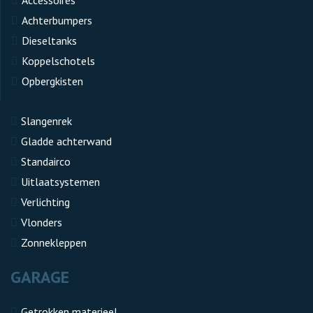
Achterbumpers
Dieseltanks
Koppelschotels
Opbergkisten
Slangenrek
Gladde achterwand
Standairco
Uitlaatsystemen
Verlichting
Vlonders
Zonnekleppen
GARAGE
Getrokken materieel