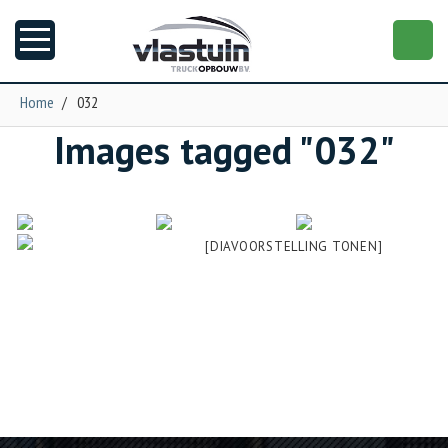
Home
/
032
Images tagged "032"
Nieuws
Truckopbouw
[DIAVOORSTELLING TONEN]
Garage
Trailers
Torpedo
NGS XXL