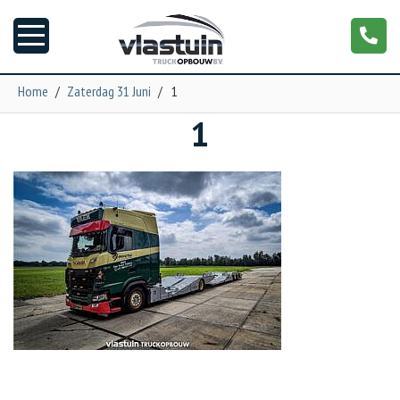
Home
/
Zaterdag 31 Juni
/
1
1
Nieuws
Truckopbouw
Garage
Trailers
Torpedo
NGS XXL