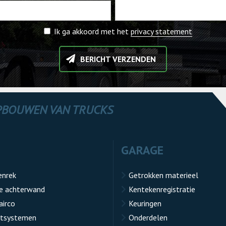
Ik ga akkoord met het
privacy statement
BERICHT VERZENDEN
OPBOUWEN VAN TRUCKS
GARAGE
enrek
Getrokken materieel
e achterwand
Kentekenregistratie
airco
Keuringen
atsystemen
Onderdelen