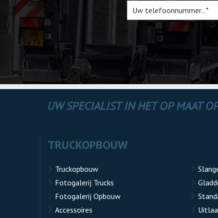
UW SPECIALIST IN HET OP MAAT 
TRUCKOPBOUW
Truckopbouw
Slang
Fotogalerij Trucks
Gladd
Fotogalerij Opbouw
Stand
Accessoires
Uitla