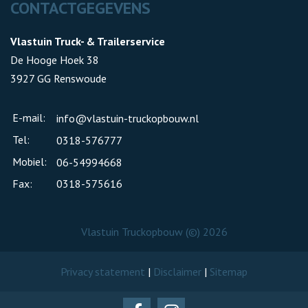
CONTACTGEGEVENS
Vlastuin Truck- & Trailerservice
De Hooge Hoek 38
3927 GG Renswoude
E-mail:
info@vlastuin-truckopbouw.nl
Tel:
0318-576777
Mobiel:
06-54994668
Fax:
0318-575616
Vlastuin Truckopbouw (©) 2026
Privacy statement
|
Disclaimer
|
Sitemap