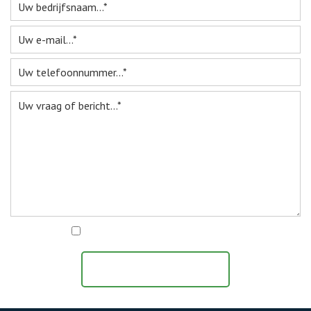
Webshop
Te Koop
Miniatuur
Vacatures
Contact
Ik ga akkoord met het
privacy statement
BERICHT VERZENDEN