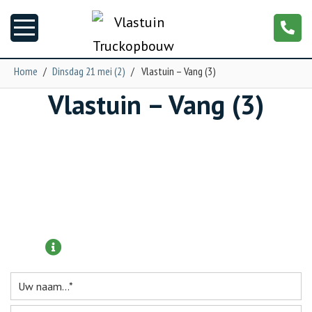
Home
/
Dinsdag 21 mei (2)
/
Vlastuin – Vang (3)
Vlastuin – Vang (3)
Nieuws
Truckopbouw
Garage
Trailers
Meer informatie aanvragen?
Torpedo
NGS XXL